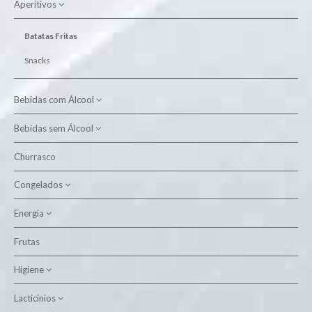
Aperitivos
Alimento Aves
Alimento Cão
Batatas Fritas
Alimento Gato
Snacks
Higiene Animal
Bebidas com Álcool
Bebidas sem Álcool
Aguardente
Cervejas
Churrasco
Água
Licor
Congelados
Néctar
Outros
Outros
Energia
Bacalhau
Porto
Refrigerante com Gás
Carne
Frutas
Pilhas
Sangria
Refrigerante sem Gás
Frango
Higiene
Vinhos
Gelados
Lacticínios
Branco Alentejo
Cozinha
Whisky