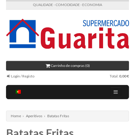
QUALIDADE - COMODIDADE - ECONOMIA
Carrinho de compras (0)
Login / Registo
Total:
0,00 €
Regulamento
Receitas
Home
›
Aperitivos
›
Batatas Fritas
Contactos
Batatas Fritas