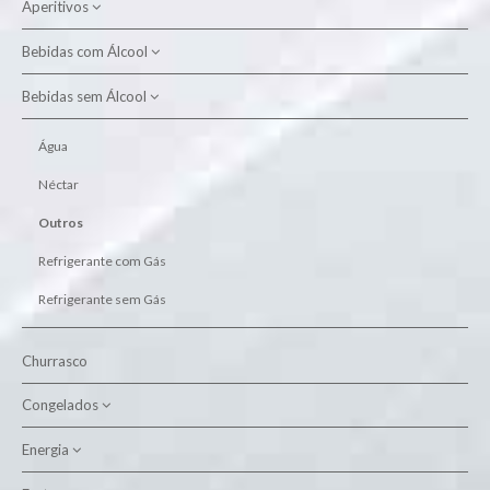
Aperitivos
Alimento Aves
Alimento Cão
Bebidas com Álcool
Batatas Fritas
Alimento Gato
Snacks
Bebidas sem Álcool
Aguardente
Higiene Animal
Cervejas
Água
Licor
Néctar
Outros
Outros
Porto
Refrigerante com Gás
Sangria
Refrigerante sem Gás
Vinhos
Churrasco
Branco Alentejo
Whisky
Branco Dão
Congelados
Branco Douro
Energia
Bacalhau
Branco Setúbal
Brancos Outras Regiões