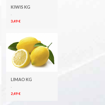
KIWIS KG
-
3,49 €
LIMAO KG
-
2,49 €