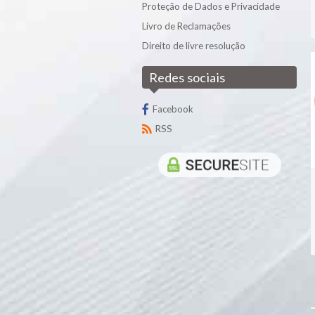
Proteção de Dados e Privacidade
Queijo Outros
Novilho
Cereais
Livro de Reclamações
Queijo Peso
Porco
Chá
Direito de livre resolução
Queijo Ralado
Chocolates
Redes sociais
Conservas
Facebook
Doces
RSS
Especiarias
Farinha Pequeno Almoço
Farinha/Chocolate Culinária
Feijão
Fruta em Calda
Leite Condensado
Massa
Mel