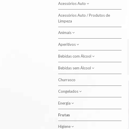
Acessórios Auto
Acessórios Auto / Produtos de
Produtos de Limpeza
Limpeza
Animais
Aperitivos
Alimento Aves
Alimento Cão
Bebidas com Álcool
Batatas Fritas
Alimento Gato
Snacks
Bebidas sem Álcool
Aguardente
Higiene Animal
Cervejas
Churrasco
Água
Licor
Congelados
Néctar
Outros
Outros
Energia
Bacalhau
Porto
Refrigerante com Gás
Carne
Frutas
Pilhas
Sangria
Refrigerante sem Gás
Frango
Higiene