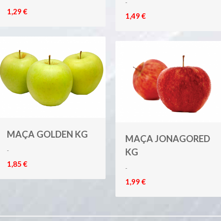
-
1,29 €
1,49 €
MAÇA GOLDEN KG
MAÇA JONAGORED
-
KG
1,85 €
-
1,99 €