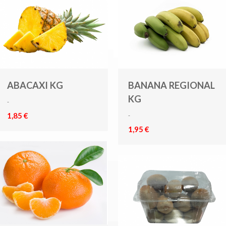
ABACAXI KG
BANANA REGIONAL
KG
-
1,85 €
-
1,95 €