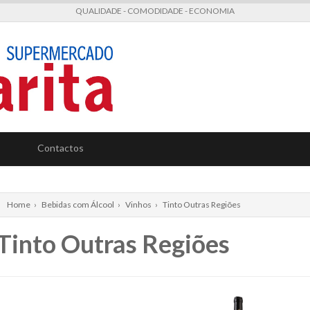
QUALIDADE - COMODIDADE - ECONOMIA
Contactos
Home
›
Bebidas com Álcool
›
Vinhos
›
Tinto Outras Regiões
Tinto Outras Regiões