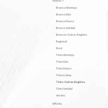
Vinhos
Branco Alentejo
Branco Dão
Branco Douro
Branco Setúbal
Brancos Outras Regiões
Regional
Rosé
Tinto Alentejo
Tinto Dão
Tinto Douro
Tinto Lisboa
Tinto Outras Regiões
Tinto Setúbal
Verdes
Whisky