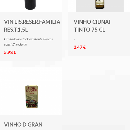
VIN.LIS.RESER.FAMILIA
VINHO CIDNAI
RES.T.1,5L
TINTO 75 CL
Limitado ao stock existente Preços
-
com IVA incluido
2,47 €
5,98 €
VINHO D.GRAN