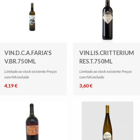
VIN.D.C.A.FARIA'S
VIN.LIS.CRITTERIUM
V.BR.750ML
RES.T.750ML
Limitado ao stock existente Preços
Limitado ao stock existente Preços
com IVA incluido
com IVA incluido
4,19 €
3,60 €