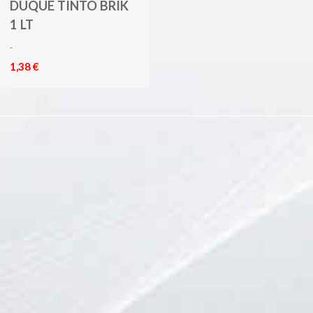
DUQUE TINTO BRIK
1 LT
-
1,38 €