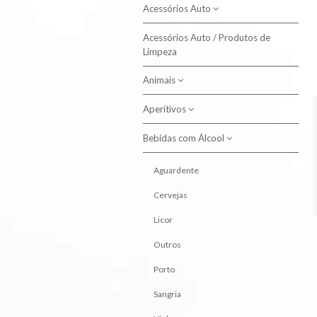
Acessórios Auto
Acessórios Auto / Produtos de
Produtos de Limpeza
Limpeza
Animais
Aperitivos
Alimento Aves
Alimento Cão
Bebidas com Álcool
Batatas Fritas
Alimento Gato
Snacks
Aguardente
Higiene Animal
Cervejas
Licor
Outros
Porto
Sangria