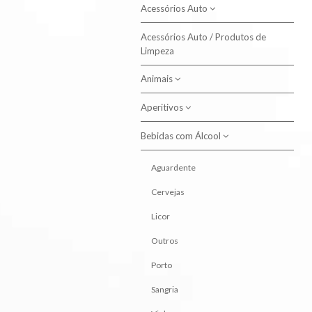
Acessórios Auto
Acessórios Auto / Produtos de
Produtos de Limpeza
Limpeza
Animais
Aperitivos
Alimento Aves
Alimento Cão
Bebidas com Álcool
Batatas Fritas
Alimento Gato
Snacks
Aguardente
Higiene Animal
Cervejas
Licor
Outros
Porto
Sangria