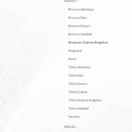
Vinhos
Branco Alentejo
Branco Dão
Branco Douro
Branco Setúbal
Brancos Outras Regiões
Regional
Rosé
Tinto Alentejo
Tinto Dão
Tinto Douro
Tinto Lisboa
Tinto Outras Regiões
Tinto Setúbal
Verdes
Whisky