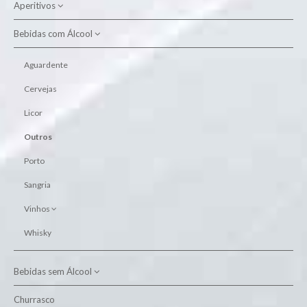
Aperitivos
Alimento Aves
Alimento Cão
Bebidas com Álcool
Batatas Fritas
Alimento Gato
Snacks
Aguardente
Higiene Animal
Cervejas
Licor
Outros
Porto
Sangria
Vinhos
Branco Alentejo
Whisky
Branco Dão
Branco Douro
Bebidas sem Álcool
Branco Setúbal
Churrasco
Água
Brancos Outras Regiões