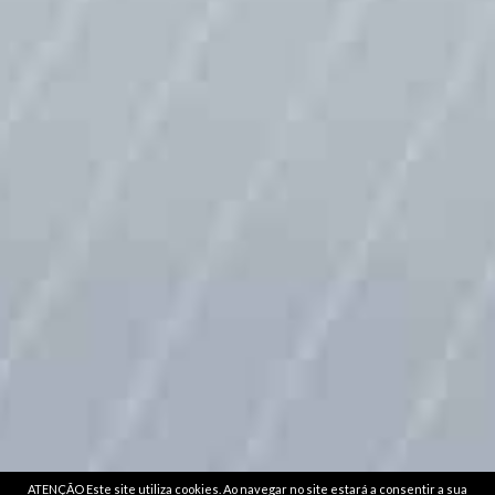
Feijão
Fruta em Calda
Leite Condensado
Massa
Mel
Milho Pipocas
Molho
Molhos
Óleo
Outros
Polpa Tomate
Sal
Salsichas
ATENÇÃO Este site utiliza cookies. Ao navegar no site estará a consentir a sua