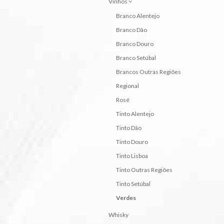
Vinhos
Branco Alentejo
Branco Dão
Branco Douro
Branco Setúbal
Brancos Outras Regiões
Regional
Rosé
Tinto Alentejo
Tinto Dão
Tinto Douro
Tinto Lisboa
Tinto Outras Regiões
Tinto Setúbal
Verdes
Whisky