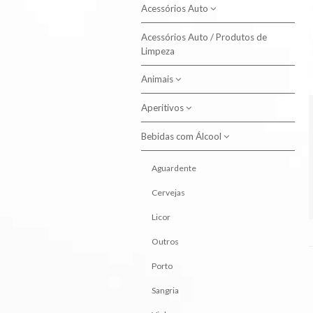
Acessórios Auto
Acessórios Auto / Produtos de
Produtos de Limpeza
Limpeza
Animais
Aperitivos
Alimento Aves
Alimento Cão
Bebidas com Álcool
Batatas Fritas
Alimento Gato
Snacks
Aguardente
Higiene Animal
Cervejas
Licor
Outros
Porto
Sangria