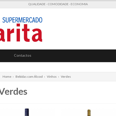
QUALIDADE - COMODIDADE - ECONOMIA
Contactos
Home
›
Bebidas com Álcool
›
Vinhos
›
Verdes
Verdes