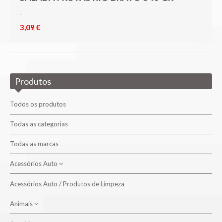
-
3,09 €
Produtos
Todos os produtos
Todas as categorias
Todas as marcas
Acessórios Auto
Acessórios Auto / Produtos de Limpeza
Produtos de Limpeza
Animais