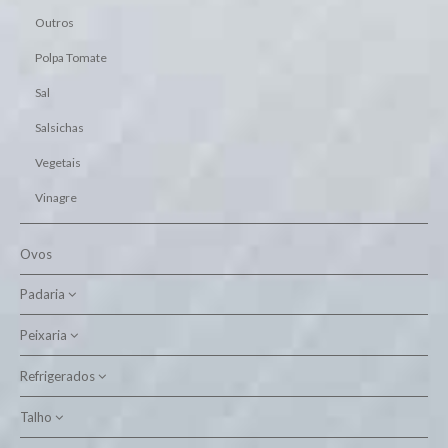
Outros
Polpa Tomate
Sal
Salsichas
Vegetais
Vinagre
Ovos
Padaria
Peixaria
Boutique do Pão
Embalado
Refrigerados
Bacalhau Seco
Peixe Fresco
Talho
Massa Fresca