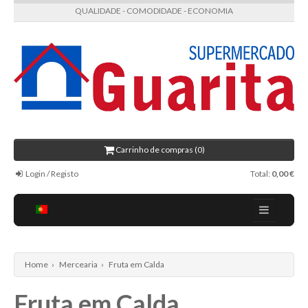
QUALIDADE - COMODIDADE - ECONOMIA
Carrinho de compras (0)
Login / Registo
Total:
0,00 €
Regulamento
Receitas
Home
›
Mercearia
›
Fruta em Calda
Contactos
Fruta em Calda