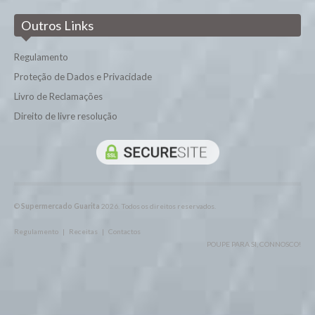
Charcutaria
Outros Links
Enchidos
Regulamento
Frango
Proteção de Dados e Privacidade
Novilho
Livro de Reclamações
Porco
Direito de livre resolução
©
Supermercado Guarita
2026. Todos os direitos reservados.
Regulamento
|
Receitas
|
Contactos
POUPE PARA SI, CONNOSCO!