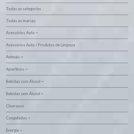
Todas as categorias
Todas as marcas
Acessórios Auto
Acessórios Auto / Produtos de Limpeza
Produtos de Limpeza
Animais
Aperitivos
Alimento Aves
Alimento Cão
Bebidas com Álcool
Batatas Fritas
Alimento Gato
Snacks
Bebidas sem Álcool
Aguardente
Higiene Animal
Cervejas
Churrasco
Água
Licor
Congelados
Néctar
Outros
Outros
Energia
Bacalhau