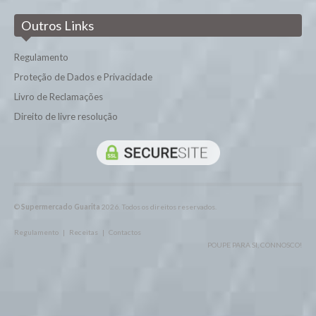
Charcutaria
Outros Links
Enchidos
Regulamento
Frango
Proteção de Dados e Privacidade
Novilho
Livro de Reclamações
Porco
Direito de livre resolução
©
Supermercado Guarita
2026. Todos os direitos reservados.
Regulamento
|
Receitas
|
Contactos
POUPE PARA SI, CONNOSCO!