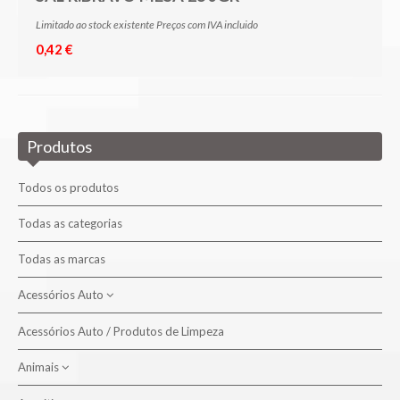
Limitado ao stock existente Preços com IVA incluido
0,42 €
Produtos
Todos os produtos
Todas as categorias
Todas as marcas
Acessórios Auto
Acessórios Auto / Produtos de Limpeza
Produtos de Limpeza
Animais