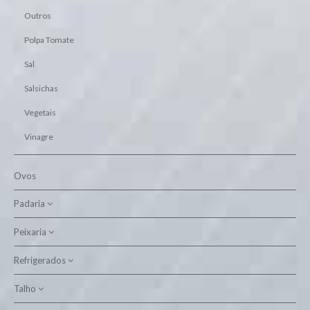
Outros
Polpa Tomate
Sal
Salsichas
Vegetais
Vinagre
Ovos
Padaria
Peixaria
Boutique do Pão
Embalado
Refrigerados
Bacalhau Seco
Peixe Fresco
Talho
Massa Fresca