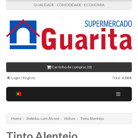
QUALIDADE - COMODIDADE - ECONOMIA
Carrinho de compras (0)
Login / Registo
Total:
0,00 €
Regulamento
Receitas
Home
›
Bebidas com Álcool
›
Vinhos
›
Tinto Alentejo
Contactos
Tinto Alentejo