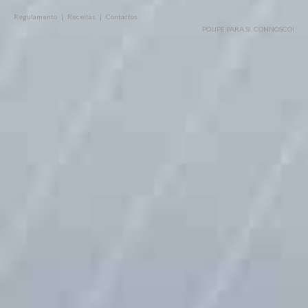
Regulamento
|
Receitas
|
Contactos
Farinha Pequeno Almoço
POUPE PARA SI, CONNOSCO!
Farinha/Chocolate Culinária
Feijão
Fruta em Calda
Leite Condensado
Massa
Mel
Milho Pipocas
Molho
Molhos
Óleo
Outros