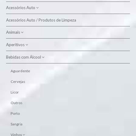
Acessórios Auto
Acessórios Auto / Produtos de Limpeza
Produtos de Limpeza
Animais
Aperitivos
Alimento Aves
Alimento Cão
Bebidas com Álcool
Batatas Fritas
Alimento Gato
Snacks
Aguardente
Higiene Animal
Cervejas
Licor
Outros
Porto
Sangria
Vinhos