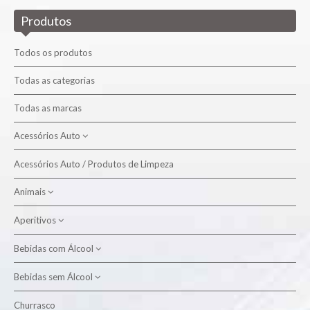
Produtos
Todos os produtos
Todas as categorias
Todas as marcas
Acessórios Auto
Acessórios Auto / Produtos de Limpeza
Produtos de Limpeza
Animais
Aperitivos
Alimento Aves
Alimento Cão
Bebidas com Álcool
Batatas Fritas
Alimento Gato
Snacks
Bebidas sem Álcool
Aguardente
Higiene Animal
Cervejas
Churrasco
Água