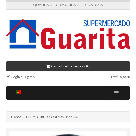
QUALIDADE - COMODIDADE - ECONOMIA
Carrinho de compras (0)
Login / Registo
Total:
0,00 €
Regulamento
Receitas
Home
›
FEIJAO PRETO COMPAL 845GRS.
Contactos